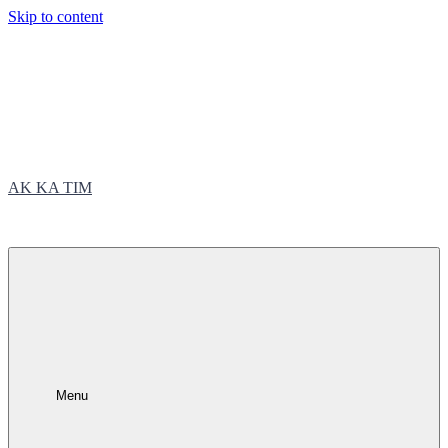
Skip to content
AK KA TIM
trčite sa nama
Menu