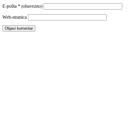
E-pošta
* (obavezno)
Web-stranica