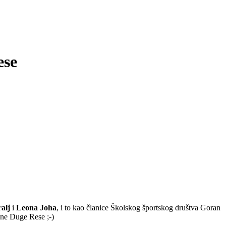
ese
alj
i
Leona Joha
, i to kao članice Školskog športskog društva Goran
 ne Duge Rese ;-)