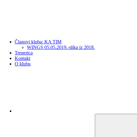
Članovi kluba: KA TIM
WINGS 05.05.2019.-slika iz 2018.
Trenerica
Kontakt
O klubu