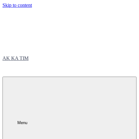
Skip to content
AK KA TIM
trčite sa nama
Menu