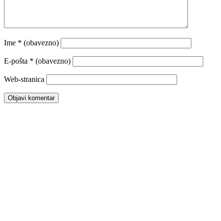
Ime
* (obavezno)
E-pošta
* (obavezno)
Web-stranica