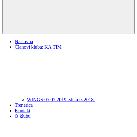
Naslovna
Članovi kluba: KA TIM
WINGS 05.05.2019.-slika iz 2018.
Trenerica
Kontakt
O klubu