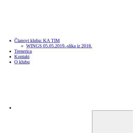
Članovi kluba: KA TIM
WINGS 05.05.2019.-slika iz 2018.
Trenerica
Kontakt
O klubu