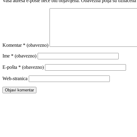
Vaša adresa e-pošte neće biti objavljena.
Obavezna polja su označena
Komentar
* (obavezno)
Ime
* (obavezno)
E-pošta
* (obavezno)
Web-stranica