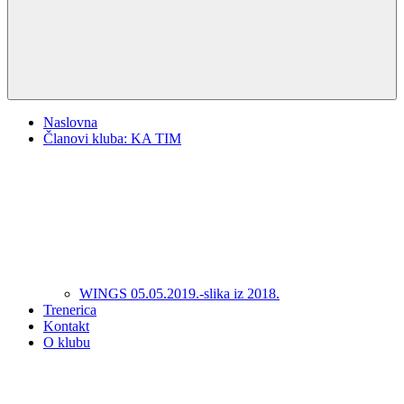
Naslovna
Članovi kluba: KA TIM
WINGS 05.05.2019.-slika iz 2018.
Trenerica
Kontakt
O klubu