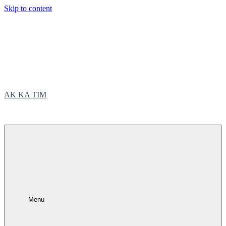
Skip to content
AK KA TIM
trčite sa nama
Menu