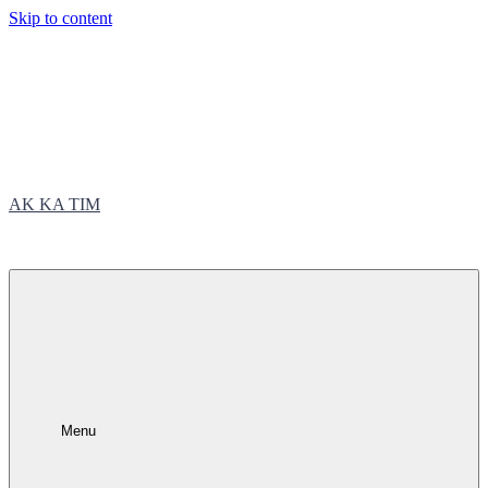
Skip to content
AK KA TIM
trčite sa nama
Menu