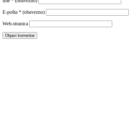
Ime
* (obavezno)
E-pošta
* (obavezno)
Web-stranica