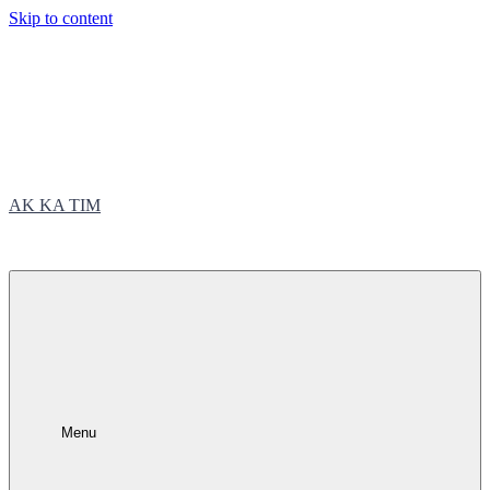
Skip to content
AK KA TIM
trčite sa nama
Menu