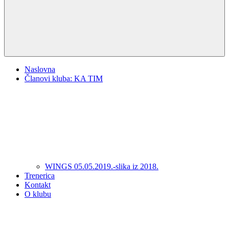
Naslovna
Članovi kluba: KA TIM
WINGS 05.05.2019.-slika iz 2018.
Trenerica
Kontakt
O klubu