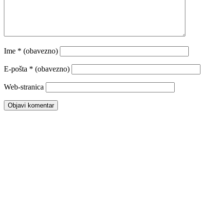
Ime
* (obavezno)
E-pošta
* (obavezno)
Web-stranica