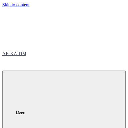
Skip to content
AK KA TIM
trčite sa nama
Menu