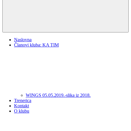
Naslovna
Članovi kluba: KA TIM
WINGS 05.05.2019.-slika iz 2018.
Trenerica
Kontakt
O klubu