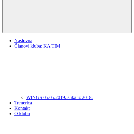
Naslovna
Članovi kluba: KA TIM
WINGS 05.05.2019.-slika iz 2018.
Trenerica
Kontakt
O klubu