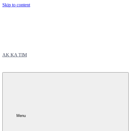
Skip to content
AK KA TIM
trčite sa nama
Menu