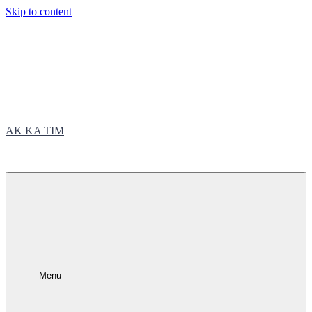
Skip to content
AK KA TIM
trčite sa nama
Menu