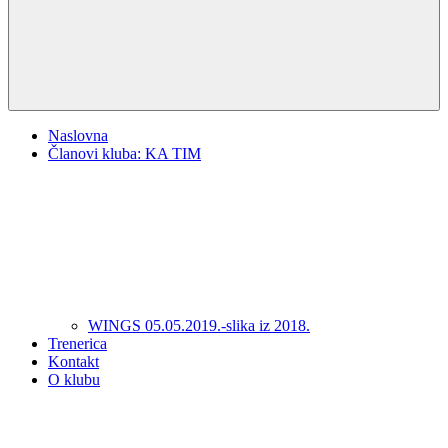
Naslovna
Članovi kluba: KA TIM
WINGS 05.05.2019.-slika iz 2018.
Trenerica
Kontakt
O klubu