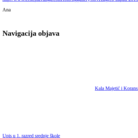
Ana
Navigacija objava
Kala Majetić i Korans
Upis u 1. razred srednje škole