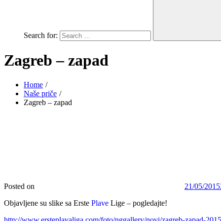
Search for:
Zagreb – zapad
Home
Naše priče
Zagreb – zapad
Posted on
21/05/2015
Objavljene su slike sa Erste
Plave
Lige – pogledajte!
http://www.ersteplavaliga.com/foto/nggallery/novi/zagreb-zapad-201