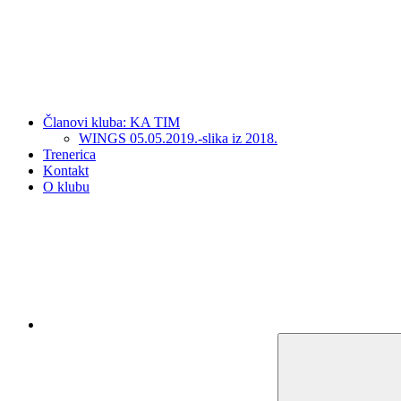
Članovi kluba: KA TIM
WINGS 05.05.2019.-slika iz 2018.
Trenerica
Kontakt
O klubu