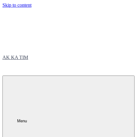
Skip to content
AK KA TIM
trčite sa nama
Menu