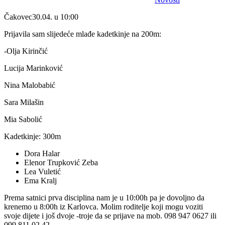
Čakovec30.04. u 10:00
Prijavila sam slijedeće mlađe kadetkinje na 200m:
-Olja Kirinčić
Lucija Marinković
Nina Malobabić
Sara Milašin
Mia Sabolić
Kadetkinje: 300m
Dora Halar
Elenor Trupković Zeba
Lea Vuletić
Ema Kralj
Prema satnici prva disciplina nam je u 10:00h pa je dovoljno da
krenemo u 8:00h iz Karlovca. Molim roditelje koji mogu voziti
svoje dijete i još dvoje -troje da se prijave na mob. 098 947 0627 ili
099 811 02 42.