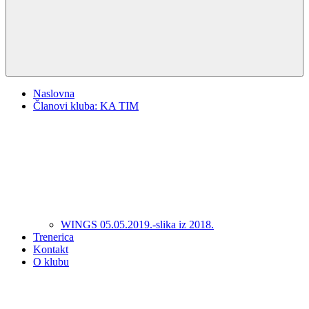
Naslovna
Članovi kluba: KA TIM
WINGS 05.05.2019.-slika iz 2018.
Trenerica
Kontakt
O klubu