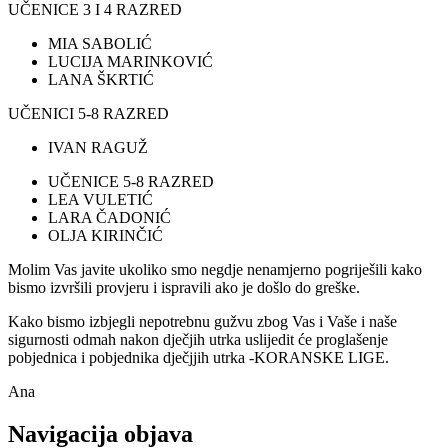
UČENICE 3 I 4 RAZRED
MIA SABOLIĆ
LUCIJA MARINKOVIĆ
LANA ŠKRTIĆ
UČENICI 5-8 RAZRED
IVAN RAGUŽ
UČENICE 5-8 RAZRED
LEA VULETIĆ
LARA ČADONIĆ
OLJA KIRINČIĆ
Molim Vas javite ukoliko smo negdje nenamjerno pogriješili kako
bismo izvršili provjeru i ispravili ako je došlo do greške.
Kako bismo izbjegli nepotrebnu gužvu zbog Vas i Vaše i naše
sigurnosti odmah nakon dječjih utrka uslijedit će proglašenje
pobjednica i pobjednika dječjjih utrka -KORANSKE LIGE.
Ana
Navigacija objava