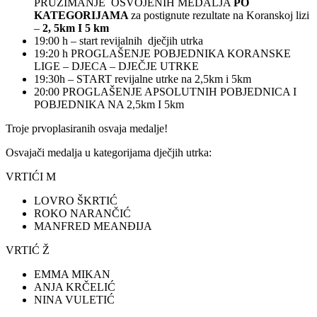
PRUZIMANJE OSVOJENIH MEDALJA
PO
KATEGORIJAMA
za postignute rezultate na Koranskoj lizi
–
2, 5km I 5 km
19:00 h – start revijalnih dječjih utrka
19:20 h PROGLAŠENJE POBJEDNIKA KORANSKE
LIGE – DJECA – DJEČJE UTRKE
19:30h – START revijalne utrke na 2,5km i 5km
20:00 PROGLAŠENJE APSOLUTNIH POBJEDNICA I
POBJEDNIKA NA 2,5km I 5km
Troje prvoplasiranih osvaja medalje!
Osvajači medalja u kategorijama dječjih utrka:
VRTIĆI M
LOVRO ŠKRTIĆ
ROKO NARANČIĆ
MANFRED MEANĐIJA
VRTIĆ Ž
EMMA MIKAN
ANJA KRČELIĆ
NINA VULETIĆ