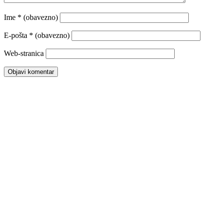
Ime
* (obavezno)
E-pošta
* (obavezno)
Web-stranica