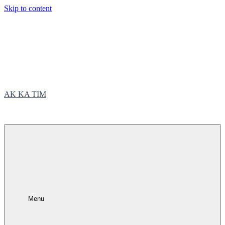
Skip to content
AK KA TIM
trčite sa nama
Menu