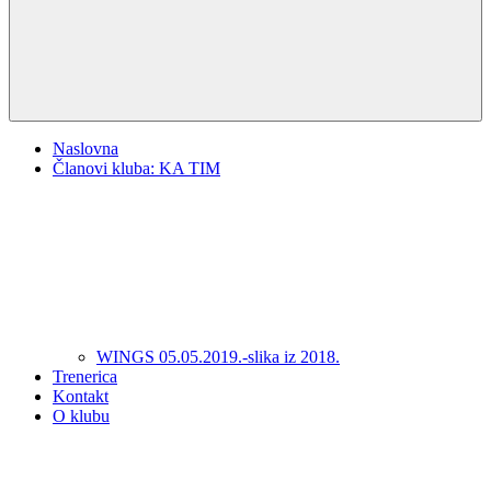
Naslovna
Članovi kluba: KA TIM
WINGS 05.05.2019.-slika iz 2018.
Trenerica
Kontakt
O klubu