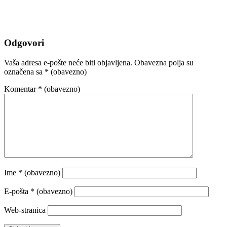
Odgovori
Vaša adresa e-pošte neće biti objavljena.
Obavezna polja su
označena sa
* (obavezno)
Komentar
* (obavezno)
Ime
* (obavezno)
E-pošta
* (obavezno)
Web-stranica