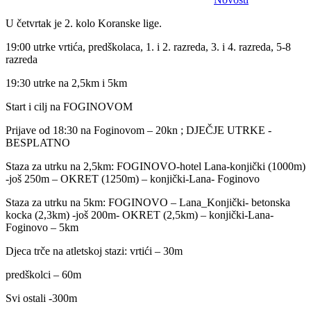
U četvrtak je 2. kolo Koranske lige.
19:00 utrke vrtića, predškolaca, 1. i 2. razreda, 3. i 4. razreda, 5-8
razreda
19:30 utrke na 2,5km i 5km
Start i cilj na FOGINOVOM
Prijave od 18:30 na Foginovom – 20kn ; DJEČJE UTRKE -
BESPLATNO
Staza za utrku na 2,5km: FOGINOVO-hotel Lana-konjički (1000m)
-još 250m – OKRET (1250m) – konjički-Lana- Foginovo
Staza za utrku na 5km: FOGINOVO – Lana_Konjički- betonska
kocka (2,3km) -još 200m- OKRET (2,5km) – konjički-Lana-
Foginovo – 5km
Djeca trče na atletskoj stazi: vrtići – 30m
predškolci – 60m
Svi ostali -300m