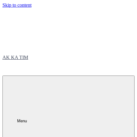
Skip to content
AK KA TIM
trčite sa nama
Menu