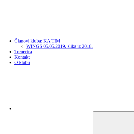
Članovi kluba: KA TIM
WINGS 05.05.2019.-slika iz 2018.
Trenerica
Kontakt
O klubu