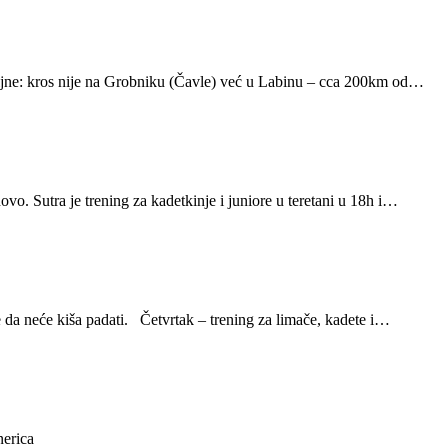
voljne: kros nije na Grobniku (Čavle) već u Labinu – cca 200km od…
vo. Sutra je trening za kadetkinje i juniore u teretani u 18h i…
 da neće kiša padati. Četvrtak – trening za limače, kadete i…
nerica