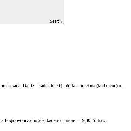
Search
 kao do sada. Dakle – kadetkinje i juniorke – teretana (kod mene) u…
g na Foginovom za limače, kadete i juniore u 19,30. Sutra…