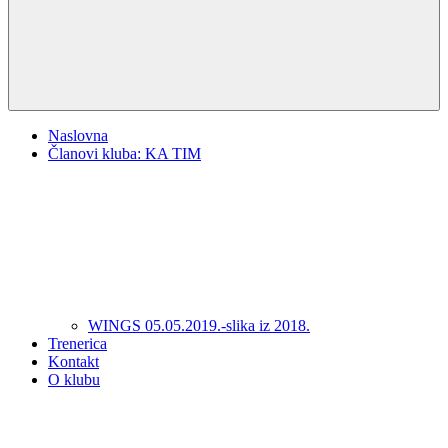
Naslovna
Članovi kluba: KA TIM
WINGS 05.05.2019.-slika iz 2018.
Trenerica
Kontakt
O klubu