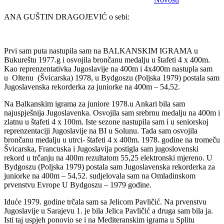
ANA GUŠTIN DRAGOJEVIĆ o sebi:
Prvi sam puta nastupila sam na BALKANSKIM IGRAMA u
Bukureštu 1977.g i osvojila brončanu medalju u štafeti 4 x 400m.
Kao reprenzentativka Jugoslavije na 400m i 4x400m nastupla sam
u Oltenu (Švicarska) 1978, u Bydgoszu (Poljska 1979) postala sam
Jugoslavenska rekorderka za juniorke na 400m – 54,52.
Na Balkanskim igrama za juniore 1978.u Ankari bila sam
najuspješnija Jugoslavenka. Osvojila sam srebrnu medalju na 400m i
zlatnu u štafeti 4 x 100m. Iste sezone nastupila sam i u seniorskoj
reprenzentaciji Jugoslavije na BI u Solunu. Tada sam osvojila
brončanu medalju u utrci- štafeti 4 x 400m. 1978. godine na tromeču
Švicarska, Francuska i Jugoslavija postigla sam jugoslovenski
rekord u trčanju na 400m rezultatom 55,25 elektronski mjereno. U
Bydgoszu (Poljska 1979) postala sam Jugoslavenska rekorderka za
juniorke na 400m – 54,52. sudjelovala sam na Omladinskom
prvenstvu Evrope U Bydgoszu – 1979 godine.
Iduće 1979. godine trčala sam sa Jelicom Pavličić. Na prvenstvu
Jugoslavije u Sarajevu 1. je bila Jelica Pavličić a druga sam bila ja.
Isti taj uspjeh ponovio se i na Mediteranskim igrama u Splitu