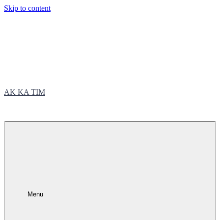
Skip to content
AK KA TIM
trčite sa nama
Menu