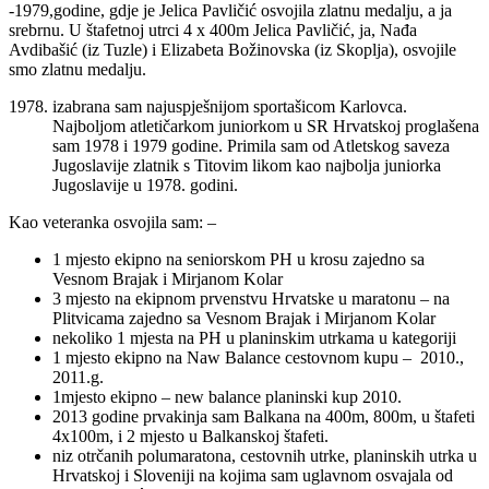
-1979,godine, gdje je Jelica Pavličić osvojila zlatnu medalju, a ja
srebrnu. U štafetnoj utrci 4 x 400m Jelica Pavličić, ja, Nađa
Avdibašić (iz Tuzle) i Elizabeta Božinovska (iz Skoplja), osvojile
smo zlatnu medalju.
izabrana sam najuspješnijom sportašicom Karlovca.
Najboljom atletičarkom juniorkom u SR Hrvatskoj proglašena
sam 1978 i 1979 godine. Primila sam od Atletskog saveza
Jugoslavije zlatnik s Titovim likom kao najbolja juniorka
Jugoslavije u 1978. godini.
Kao veteranka osvojila sam: –
1 mjesto ekipno na seniorskom PH u krosu zajedno sa
Vesnom Brajak i Mirjanom Kolar
3 mjesto na ekipnom prvenstvu Hrvatske u maratonu – na
Plitvicama zajedno sa Vesnom Brajak i Mirjanom Kolar
nekoliko 1 mjesta na PH u planinskim utrkama u kategoriji
1 mjesto ekipno na Naw Balance cestovnom kupu – 2010.,
2011.g.
1mjesto ekipno – new balance planinski kup 2010.
2013 godine prvakinja sam Balkana na 400m, 800m, u štafeti
4x100m, i 2 mjesto u Balkanskoj štafeti.
niz otrčanih polumaratona, cestovnih utrke, planinskih utrka u
Hrvatskoj i Sloveniji na kojima sam uglavnom osvajala od