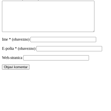
Ime
* (obavezno)
E-pošta
* (obavezno)
Web-stranica