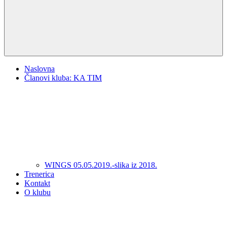
Naslovna
Članovi kluba: KA TIM
WINGS 05.05.2019.-slika iz 2018.
Trenerica
Kontakt
O klubu