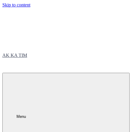
Skip to content
AK KA TIM
trčite sa nama
Menu