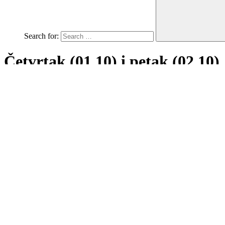
Search for:
Četvrtak (01,10) i petak (02.10)
Home
Novosti
Četvrtak (01,10) i petak (02.10)
Posted on
01/10/2020
Četvrtak:
Treniramo u 9:30h Čavlek i u 17:30h Čavlek