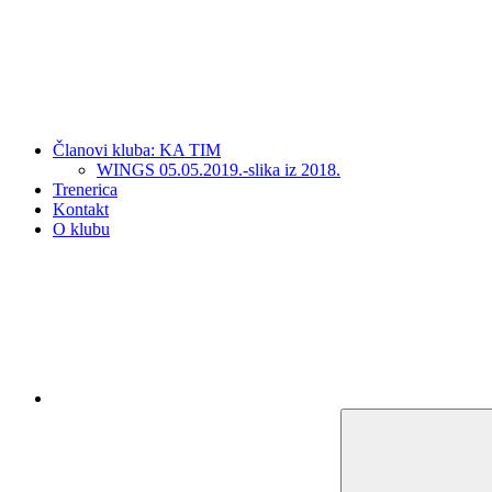
Članovi kluba: KA TIM
WINGS 05.05.2019.-slika iz 2018.
Trenerica
Kontakt
O klubu