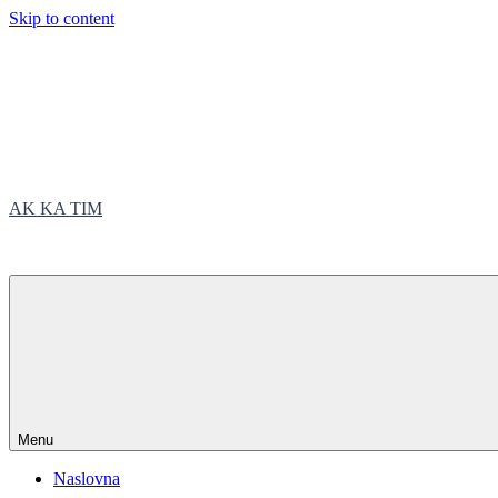
Skip to content
AK KA TIM
trčite sa nama
Menu
Naslovna