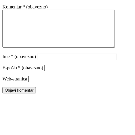
Komentar
* (obavezno)
Ime
* (obavezno)
E-pošta
* (obavezno)
Web-stranica