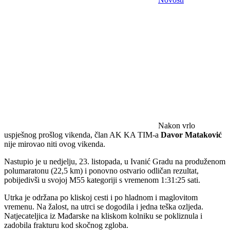
Nakon vrlo
uspješnog prošlog vikenda, član AK KA TIM-a
Davor Mataković
nije mirovao niti ovog vikenda.
Nastupio je u nedjelju, 23. listopada, u Ivanić Gradu na produženom
polumaratonu (22,5 km) i ponovno ostvario odličan rezultat,
pobijedivši u svojoj M55 kategoriji s vremenom 1:31:25 sati.
Utrka je održana po kliskoj cesti i po hladnom i maglovitom
vremenu. Na žalost, na utrci se dogodila i jedna teška ozljeda.
Natjecateljica iz Mađarske na kliskom kolniku se pokliznula i
zadobila frakturu kod skočnog zgloba.