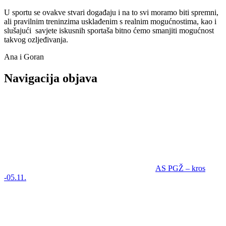
U sportu se ovakve stvari događaju i na to svi moramo biti spremni,
ali pravilnim treninzima usklađenim s realnim mogućnostima, kao i
slušajući savjete iskusnih sportaša bitno ćemo smanjiti mogućnost
takvog ozljeđivanja.
Ana i Goran
Navigacija objava
AS PGŽ – kros
-05.11.