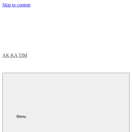
Skip to content
AK KA TIM
trčite sa nama
Menu