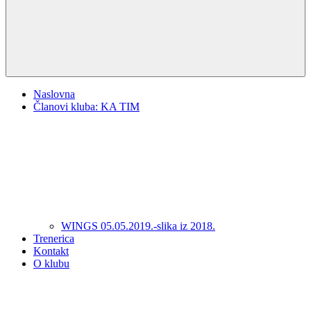
Naslovna
Članovi kluba: KA TIM
WINGS 05.05.2019.-slika iz 2018.
Trenerica
Kontakt
O klubu