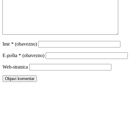
Ime
* (obavezno)
E-pošta
* (obavezno)
Web-stranica