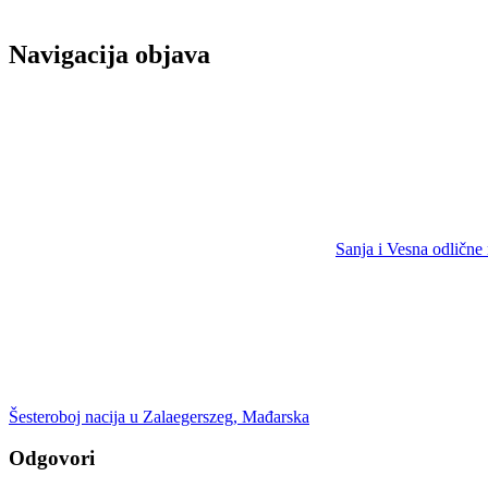
Navigacija objava
Sanja i Vesna odlične
Šesteroboj nacija u Zalaegerszeg, Mađarska
Odgovori