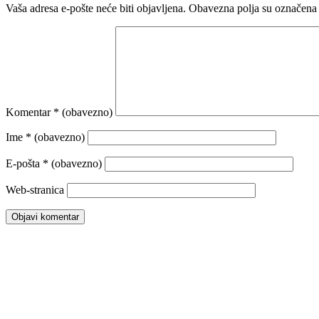
Vaša adresa e-pošte neće biti objavljena.
Obavezna polja su označena
Komentar
* (obavezno)
Ime
* (obavezno)
E-pošta
* (obavezno)
Web-stranica