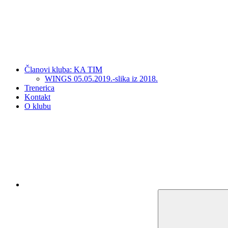
Članovi kluba: KA TIM
WINGS 05.05.2019.-slika iz 2018.
Trenerica
Kontakt
O klubu