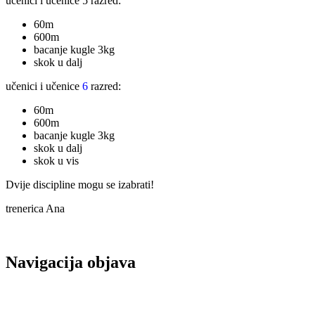
učenici i učenice 5 razred:
60m
600m
bacanje kugle 3kg
skok u dalj
učenici i učenice
6
razred:
60m
600m
bacanje kugle 3kg
skok u dalj
skok u vis
Dvije discipline mogu se izabrati!
trenerica Ana
Navigacija objava