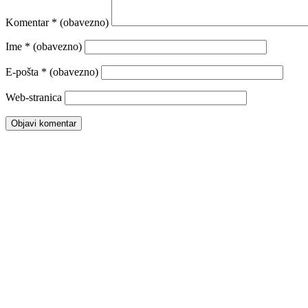
Komentar
* (obavezno)
Ime
* (obavezno)
E-pošta
* (obavezno)
Web-stranica