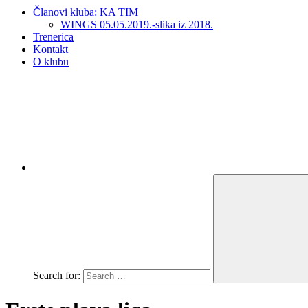
Članovi kluba: KA TIM
WINGS 05.05.2019.-slika iz 2018.
Trenerica
Kontakt
O klubu
Search for: