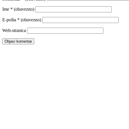
Ime
* (obavezno)
E-pošta
* (obavezno)
Web-stranica