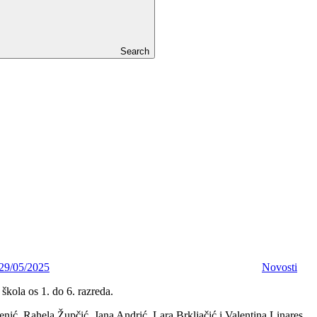
Search
29/05/2025
Novosti
škola os 1. do 6. razreda.
enić, Rahela Župčić, Jana Andrić, Lara Brkljačić i Valentina Linares.