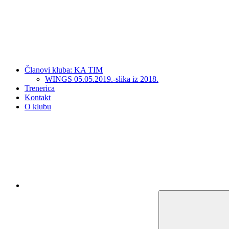
Članovi kluba: KA TIM
WINGS 05.05.2019.-slika iz 2018.
Trenerica
Kontakt
O klubu