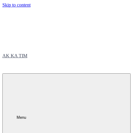
Skip to content
AK KA TIM
trčite sa nama
Menu