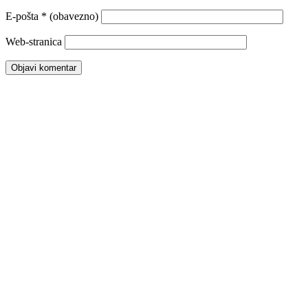
E-pošta
* (obavezno)
Web-stranica