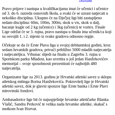
Pravo prijave i nastupa u kvalifikacijama imat će učenici i učenice
od 3. do 6. razreda osnovnih škola, a svaki će se uzrast natjecati u
nekoliko disciplina. Ukupno će na Dječjoj ligi biti zastupljeno
sedam disciplina: 60m, 100m, 300m, skok u vis, skok u dalj,
bacanje kugle od 2 kg (učenice) i 3kg (učenici) te vortex. Finale
Lige održat će se 3. rujna, pravo nastupa u finalu ima učenik/ca koji
su osvojili 1. i 2. mjesto iz svake gradova odnosno regije.
Očekuje se da će Erste Plava liga u svojoj debitantskoj godini, kroz
sedam hrvatskih gradova, privući približno 5000 mladih natjecatelja
i natjecateljica. Vrhunac slijedi na finalu u Zagrebu 3. rujna u
Sportskom parku Mladost, kao uvertira u još jedan Hanžekovićev
memorijal – svoje sposobnosti prezentirati će najboljih 480
natjecatelja.
Organizator lige za 2013. godinu je Hrvatski atletski savez u sklopu
atletskog mitinga Borisa Hanžekovića. Pokrovitelj lige je Hrvatski
atletski savez, dok je glavni sponzor lige Erste banka i Erste Plavi
mirovinski fondovi.
Ambasadorice lige bit će najuspješnije hrvatske atletičarke Blanka
Vlašić, Sandra Perković te velika nada hrvatske atletike, skakač s
motkom Ivan Horvat.