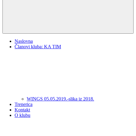
Naslovna
Članovi kluba: KA TIM
WINGS 05.05.2019.-slika iz 2018.
Trenerica
Kontakt
O klubu