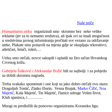
Naše priče
Humanitarnu utrku
organizirali smo skromno bez neke velike
reklame (jer za to nemamo sredstva), ali ipak svi su imali mogućnost
u sredstvima javnog informiranja pročitati sve vezano za održavanje
utrke. Plakate smo postavili na mjesta gdje se okupljaju rekreativci,
atletičari, šetači, roleri,…
Utrku smo otrčali, novce sakupili i uplatili na žiro račun Hrvatskog
Crvenog križa.
Gabrijela Šalković i Aleksandar Božić
bili su najbolji i za pobjedu
su dobili skromnu nagradu.
Treba svakako spomenuti i one koji su jako dobro otrčali ovu stazu:
Dragoljub Tomić, Zlatko Đurin, Vesna Brajak,
Marko Čižić
,
Noa
Majetić
, Kala Majetić, Tin Majetić, članice udruge Volim život,
Klub spasioca, i ………..
Mnogi su predložili da ponovno organiziramo Koransku ligu.