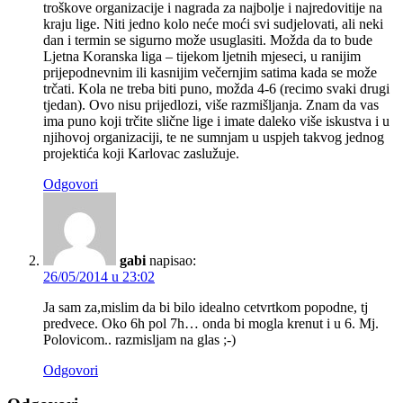
troškove organizacije i nagrada za najbolje i najredovitije na
kraju lige. Niti jedno kolo neće moći svi sudjelovati, ali neki
dan i termin se sigurno može usuglasiti. Možda da to bude
Ljetna Koranska liga – tijekom ljetnih mjeseci, u ranijim
prijepodnevnim ili kasnijim večernjim satima kada se može
trčati. Kola ne treba biti puno, možda 4-6 (recimo svaki drugi
tjedan). Ovo nisu prijedlozi, više razmišljanja. Znam da vas
ima puno koji trčite slične lige i imate daleko više iskustva i u
njihovoj organizaciji, te ne sumnjam u uspjeh takvog jednog
projektića koji Karlovac zaslužuje.
Odgovori
gabi
napisao:
26/05/2014 u 23:02
Ja sam za,mislim da bi bilo idealno cetvrtkom popodne, tj
predvece. Oko 6h pol 7h… onda bi mogla krenut i u 6. Mj.
Polovicom.. razmisljam na glas ;-)
Odgovori