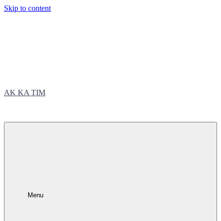
Skip to content
AK KA TIM
trčite sa nama
Menu