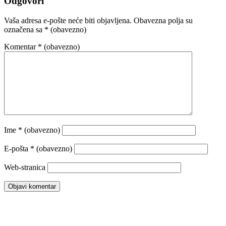
Odgovori
Vaša adresa e-pošte neće biti objavljena.
Obavezna polja su
označena sa
* (obavezno)
Komentar
* (obavezno)
Ime
* (obavezno)
E-pošta
* (obavezno)
Web-stranica