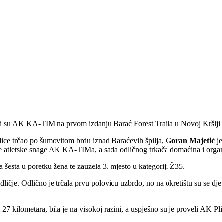
ljali su AK KA-TIM na prvom izdanju Barać Forest Traila u Novoj Kršlj
rdice trčao po šumovitom brdu iznad Baraćevih špilja,
Goran Majetić
je
de
atletske snage AK KA-TIMa, a sada odličnog trkača domaćina i organ
ila šesta u poretku žena te zauzela 3. mjesto u kategoriji Ž35.
dličje. Odlično je trčala prvu polovicu uzbrdo, no na okretištu su se djev
i 27 kilometara, bila je na visokoj razini, a uspješno su je proveli AK Pli