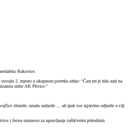
i nedaleko Rakovice.
 osvojio 2. mjesto u ukupnom poretku utrke: “Čast mi je bila stati na
izatora utrke AK Pltvice.”
ojčice zbunile, umalo sudarile … ali ipak sve s(p)retno odjurile u cilj
tvice i Javna
ustanova za upravljanje zaštićenim prirodnim