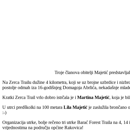
Troje članova obitelji Majetić predstav
Na Zerca Trailu dužine 4 kilometra, koji se uz brojne uzbrdice i nizb
postolje odmah iza 16-godišnjeg Domagoja Abrlića, nekadašnje mla
Kratki Zerca Trail vrlo dobro istrčala je i
Martina Majetić
, koja je b
U utrci predškolki na 100 metara
Lila Majetić
je zaslužila brončano o
:-)
Organizacija utrke, bolje rečeno tri utrke Barać Forest Traila na 4, 14 
vrijednostima na području općine Rakovica
!