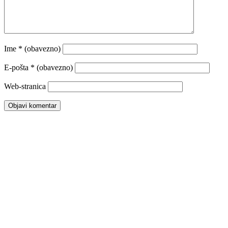
Ime
* (obavezno)
E-pošta
* (obavezno)
Web-stranica