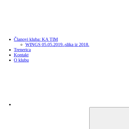
Članovi kluba: KA TIM
WINGS 05.05.2019.-slika iz 2018.
Trenerica
Kontakt
O klubu