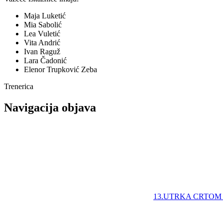
Maja Luketić
Mia Sabolić
Lea Vuletić
Vita Andrić
Ivan Raguž
Lara Čadonić
Elenor Trupković Zeba
Trenerica
Navigacija objava
13.UTRKA CRTOM 