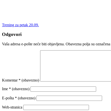
Trening za petak 20.09.
Odgovori
Vaša adresa e-pošte neće biti objavljena.
Obavezna polja su označena
Komentar
* (obavezno)
Ime
* (obavezno)
E-pošta
* (obavezno)
Web-stranica