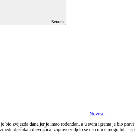
Search
Novosti
 je bio zvijezda dana jer je imao rođendan, a u svim igrama je bio prav
a između dječaka i djevojčica zapravo vidjelo se da curice mogu biti – spr