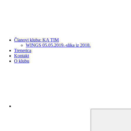
Članovi kluba: KA TIM
WINGS 05.05.2019.-slika iz 2018.
Trenerica
Kontakt
O klubu