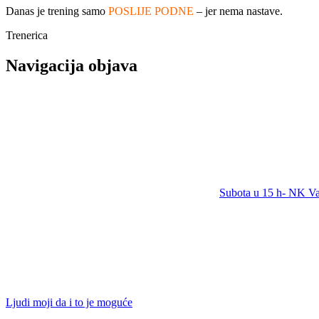
Danas je trening samo
POSLIJE PODNE
– jer nema nastave.
Trenerica
Navigacija objava
Subota u 15 h- NK Va
Ljudi moji da i to je moguće