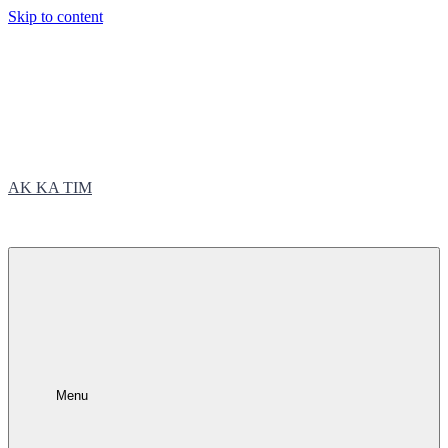
Skip to content
AK KA TIM
trčite sa nama
Menu