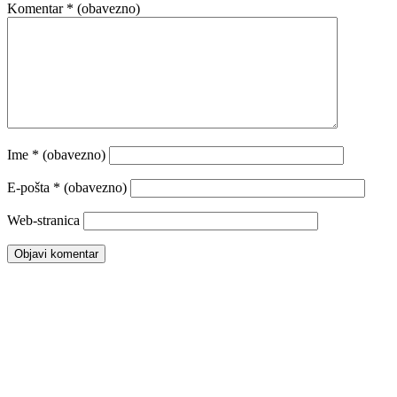
Komentar
* (obavezno)
Ime
* (obavezno)
E-pošta
* (obavezno)
Web-stranica