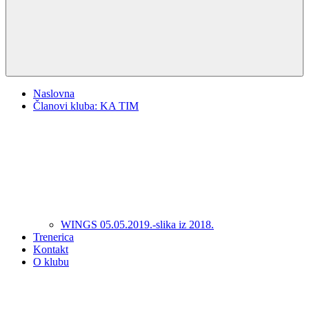
Naslovna
Članovi kluba: KA TIM
WINGS 05.05.2019.-slika iz 2018.
Trenerica
Kontakt
O klubu