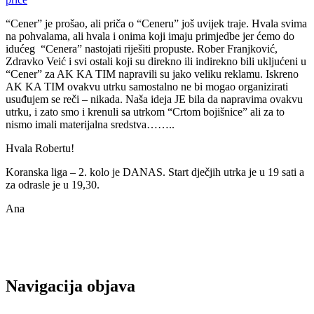
“Cener” je prošao, ali priča o “Ceneru” još uvijek traje. Hvala svima
na pohvalama, ali hvala i onima koji imaju primjedbe jer ćemo do
idućeg “Cenera” nastojati riješiti propuste. Rober Franjković,
Zdravko Veić i svi ostali koji su direkno ili indirekno bili ukljućeni u
“Cener” za AK KA TIM napravili su jako veliku reklamu. Iskreno
AK KA TIM ovakvu utrku samostalno ne bi mogao organizirati
usuđujem se reči – nikada. Naša ideja JE bila da napravima ovakvu
utrku, i zato smo i krenuli sa utrkom “Crtom bojišnice” ali za to
nismo imali materijalna sredstva……..
Hvala Robertu!
Koranska liga – 2. kolo je DANAS. Start dječjih utrka je u 19 sati a
za odrasle je u 19,30.
Ana
Navigacija objava