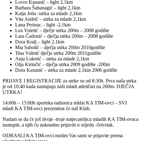
Lovro Kasunić – light 2,1km
Barbara Šabanagić – light 2,1km
Katja Joha -utrka za mlade 2,1km
Vita Andrić – utrka za mlade 2,1km
Lana Perinac – light -2,1km
Lea Vuletić – dječje utrka 200m – 2008 godište
Lara Čadonić – dječja utrka 200m – 2008 godište
Dora Kralj – light 2,1km
Mia Sabolić – dječja utrka 200m 2010godište
Tina Vuletić dječja utrka 200m 2011godište
Anja Luketić – utrka za mlade 2,1km
Olja Kirinčić – dječja utrka 2009 godište -200m
Dora Kasunić – utrka za mlade 2,1km 2006 godište
PRIJAVE I REGISTRACIJE za utrke su od 8:30h. Prva naša utrka
je od 10:40 kada nastupaju naši mladi atletičari na 200m- DJEČJA
UTRKA!
14:00h – 15:00h sportska radionica mldai KA TIM-ovci – SVI
mladi KA TIM-ovci prezentirat će naš Klub.
Nadam se da će još dvoje -troje natjecateljica mladih KA TIM-ovaca
nastupiit, a njih ću naknadno prijaviti u srijedu -četvrtak.
ODRASLI KA TIM-ovci molim Vas sami se prijavite prema