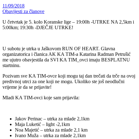
11/09/2018
Obavijesti za članove
U četvrtak je 5. kolo Koranske lige – 19:00h -UTRKE NA 2,5km i
5:00km; 19:30h -DJEČJE UTRKE!
U subotu je utrka u Jaškovom RUN OF HEART. Glavna
organizatorica i članica AK KA TIM-a Katarina Radman Petrušić
me ujutro obavjestila da SVI KA TIM_ovci imaju BESPLATNU
startninu.
Pozivam sve KA TIM-ovce koji mogu taj dan trečati da trče na ovoj
predivnoj utrci za one koji ne mogu. Ukoliko ste još neodlučni
vrijeme je da se prijavite!
Mladi KA TIM-ovci koje sam prijavila:
Jakov Perinac – utrka za mlade 2,1km
Maja Luketić – light -2,1km
Noa Majetić – utrka za mlade 2,1 km
Ivano Muža – utrka za mlade 2,1km