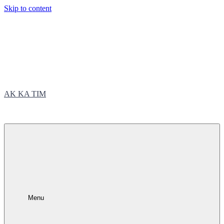
Skip to content
AK KA TIM
trčite sa nama
Menu