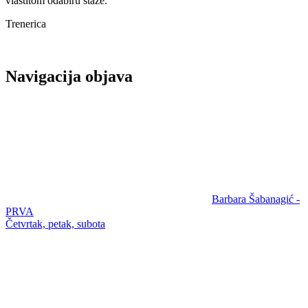
vlastitom odabiru staze.
Trenerica
Navigacija objava
Barbara Šabanagić -
PRVA
Četvrtak, petak, subota