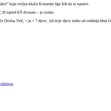
ice” koju većina trkača Koranske lige želi da se nastavi.
 7,30 ispred KŠ dvorane – ja vozim.
e Denisa Veić, + ja + 7 djece; još troje djece netko od roditelja trbat 
višeboju