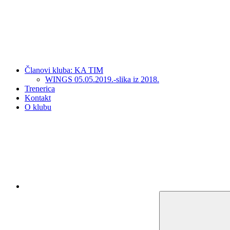
Članovi kluba: KA TIM
WINGS 05.05.2019.-slika iz 2018.
Trenerica
Kontakt
O klubu