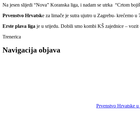
Na jesen slijedi “Nova” Koranska liga, i nadam se utrka “Crtom bojišn
Prvenstvo Hrvatsk
e za limače je sutra ujutro u Zagrebu- krećemo u
Erste plava liga
je u srijedu. Dobili smo kombi KŠ zajednice – vozit ć
Trenerica
Navigacija objava
Prvenstvo Hrvatske u 