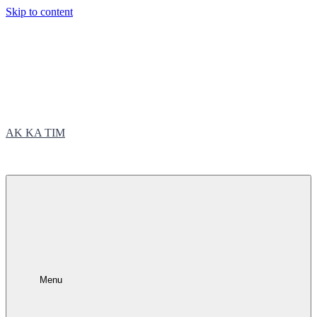
Skip to content
AK KA TIM
trčite sa nama
Menu