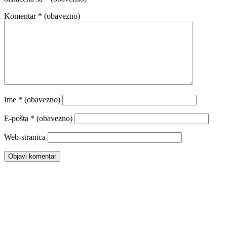
Komentar
* (obavezno)
Ime
* (obavezno)
E-pošta
* (obavezno)
Web-stranica