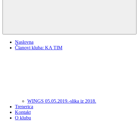
Naslovna
Članovi kluba: KA TIM
WINGS 05.05.2019.-slika iz 2018.
Trenerica
Kontakt
O klubu