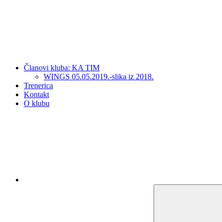
Članovi kluba: KA TIM
WINGS 05.05.2019.-slika iz 2018.
Trenerica
Kontakt
O klubu