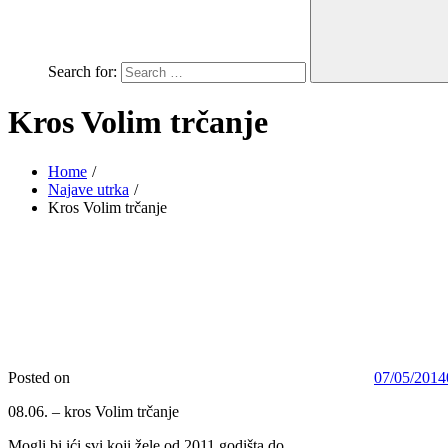
Search for:
Kros Volim trčanje
Home
Najave utrka
Kros Volim trčanje
Posted on
07/05/2014
08.06. – kros Volim trčanje
Mogli bi ići svi koji žele od 2011 godišta do ……