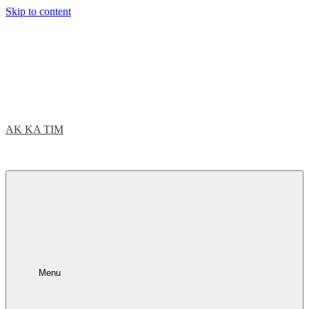
Skip to content
AK KA TIM
trčite sa nama
Menu