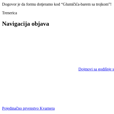
Dogovor je da formu dotjeramo kod “Glumičića-barem sa trojkom”!
Trenerica
Navigacija objava
Dojmovi sa godišnje s
Pojedinačno prvenstvo Kvarnera