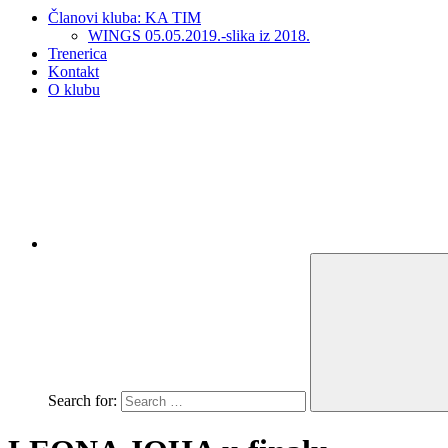
Članovi kluba: KA TIM
WINGS 05.05.2019.-slika iz 2018.
Trenerica
Kontakt
O klubu
Search for: