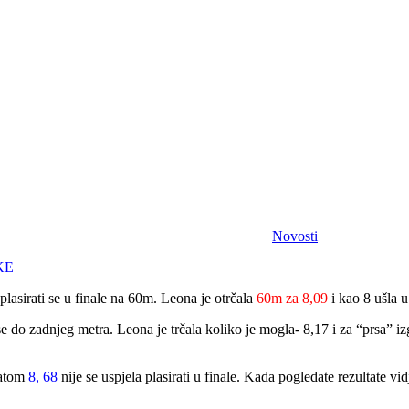
Novosti
KE
sirati se u finale na 60m. Leona je otrčala
60m za 8,09
i kao 8 ušla u
su se do zadnjeg metra. Leona je trčala koliko je mogla- 8,17 i za “prsa”
tatom
8, 68
nije se uspjela plasirati u finale. Kada pogledate rezultate vi