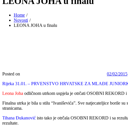
LEONA JOHA u finalu
Home
Novosti
LEONA JOHA u finalu
Posted on
02/02/2015
Rijeka 31.01. – PRVENSTVO HRVATSKE ZA MLAĐE JUNIOR
Leona Joha
odličnom utrkom uspjela je otrčati OSOBNI REKORD i pla
Finalna utrka je bila u stilu “Ivaniševića”. Sve natjecateljice borile 
stranicama.
Tihana Đukanović
isto tako je otrčala OSOBNI REKORD i sa rezul
rezultate.