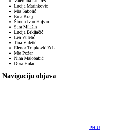
Valentina Linares
Lucija Marinković
Mia Sabolić
Ema Kralj
Šimun Ivan Hajsan
Sara Milašin
Lucija Brkljačić
Lea Vuletić
Tina Vuletić
Elenor Trupković Zeba
Mia Požar
Nina Malobabić
Dora Halar
Navigacija objava
PH U