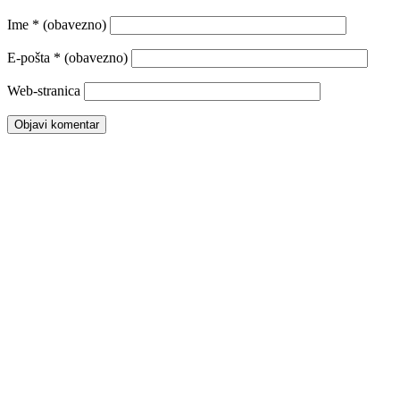
Ime
* (obavezno)
E-pošta
* (obavezno)
Web-stranica