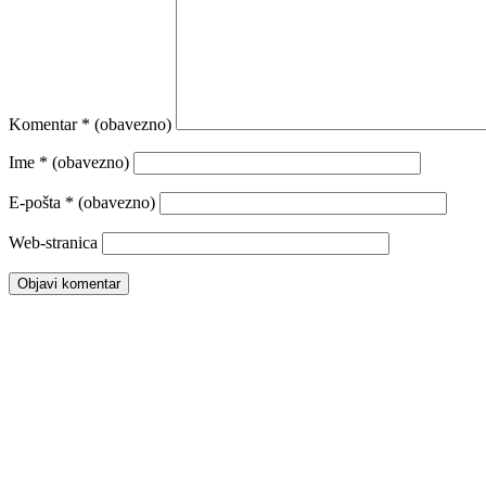
Komentar
* (obavezno)
Ime
* (obavezno)
E-pošta
* (obavezno)
Web-stranica