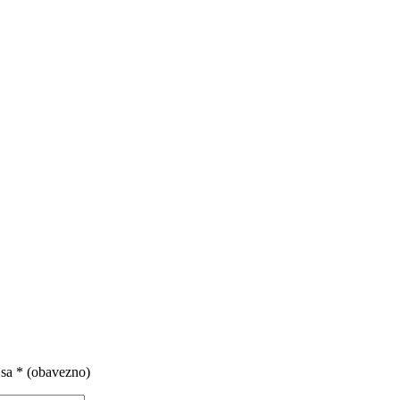
 sa
* (obavezno)