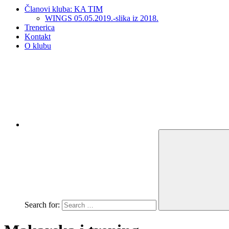
Članovi kluba: KA TIM
WINGS 05.05.2019.-slika iz 2018.
Trenerica
Kontakt
O klubu
Search for: