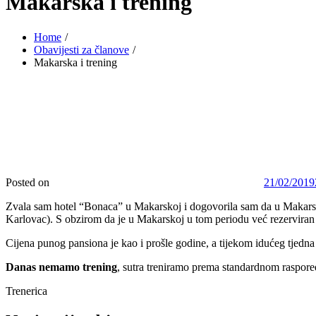
Makarska i trening
Home
Obavijesti za članove
Makarska i trening
Posted on
21/02/2019
Zvala sam hotel “Bonaca” u Makarskoj i dogovorila sam da u Makarsk
Karlovac). S obzirom da je u Makarskoj u tom periodu već rezerviran g
Cijena punog pansiona je kao i prošle godine, a tijekom idućeg tjedna ć
Danas nemamo trening
, sutra treniramo prema standardnom raspor
Trenerica