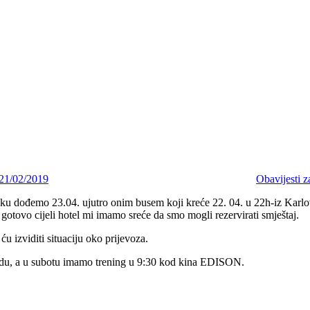
21/02/2019
Obavijesti z
u dođemo 23.04. ujutro onim busem koji kreće 22. 04. u 22h-iz Karlov
otovo cijeli hotel mi imamo sreće da smo mogli rezervirati smještaj.
u izviditi situaciju oko prijevoza.
edu, a u subotu imamo trening u 9:30 kod kina EDISON.