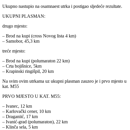
Ukupno nastupio na osamnaest utrka i postigao sljedeće rezultate.
UKUPNI PLASMAN:
drugo mjesto:
– Brod na kupi (cross Novog lista 4 km)
– Samobor, 45,3 km
treće mjesto:
– Brod na kupi (polumaraton 22 km)
– Crta bojišnice, 5km
– Krapinski ringišpil, 20 km
Na svim ovim utrkama uz ukupni plasman zauzeo je i prvo mjesto u
kat. M55
PRVO MJESTO U KAT. M55:
– Ivanec, 12 km
– Karlovački cener, 10 km
– Draganiić, 17 km
– Ivanić-grad (polumaraton), 22 km
– Klinča sela, 5 km