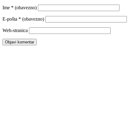
Ime
* (obavezno)
E-pošta
* (obavezno)
Web-stranica