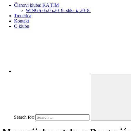
Članovi kluba: KA TIM
WINGS 05.05.2019.-slika iz 2018.
Trenerica
Kontakt
O klubu
Search for: