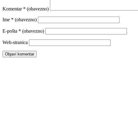
Komentar
* (obavezno)
Ime
* (obavezno)
E-pošta
* (obavezno)
Web-stranica