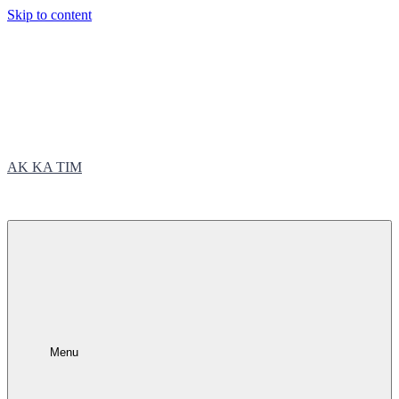
Skip to content
AK KA TIM
trčite sa nama
Menu