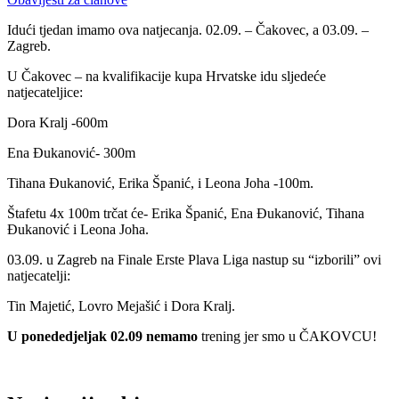
Idući tjedan imamo ova natjecanja. 02.09. – Čakovec, a 03.09. –
Zagreb.
U Čakovec – na kvalifikacije kupa Hrvatske idu sljedeće
natjecateljice:
Dora Kralj -600m
Ena Đukanović- 300m
Tihana Đukanović, Erika Španić, i Leona Joha -100m.
Štafetu 4x 100m trčat će- Erika Španić, Ena Đukanović, Tihana
Đukanović i Leona Joha.
03.09. u Zagreb na Finale Erste Plava Liga nastup su “izborili” ovi
natjecatelji:
Tin Majetić, Lovro Mejašić i Dora Kralj.
U ponededjeljak 02.09 nemamo
trening jer smo u ČAKOVCU!