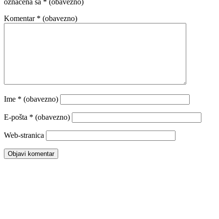
označena sa
* (obavezno)
Komentar
* (obavezno)
Ime
* (obavezno)
E-pošta
* (obavezno)
Web-stranica