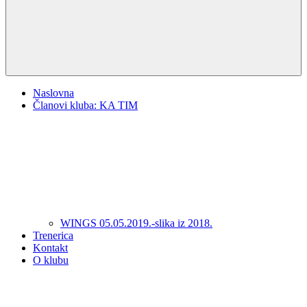
Naslovna
Članovi kluba: KA TIM
WINGS 05.05.2019.-slika iz 2018.
Trenerica
Kontakt
O klubu