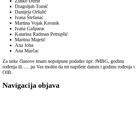
Zlatko Đurin
Dragoljub Tomić
Danijela Oršulić
Ivana Štefanac
Martina Vojak Kresnik
Ivana Gašparac
Katarina Radman Petrupšić
Martina Majetić
Ana Joha
Ana Marčac
Za neke članove imam nepotpune podatke npr: JMBG, godinu
rođenja ili….. pa Vas molim da mi napišete datum i godinu rođenja i
OIB.
Navigacija objava