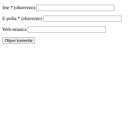
Ime
* (obavezno)
E-pošta
* (obavezno)
Web-stranica