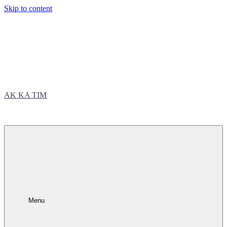
Skip to content
AK KA TIM
trčite sa nama
Menu