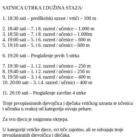
SATNICA UTRKA I DUŽINA STAZA:
1. 18:30 sati – predškolski uzrast / vrtići – 100 m
2. 18:40 sati – 7. i 8. razred / učenice – 1.000 m
3. 18:50 sati – 7. i 8. razred / učenici – 1.000m
4. 19:00 sati – 5. i 6. razred / učenice – 600 m
5. 19:10 sati – 5. i 6. razred / učenici – 600 m
6. 19:20 sati – Proglašenje prvih 5 utrka
7. 19:30 sati – 1. i 2. razred / učenice – 250 m
8. 19:40 sati – 1. i 2. razred / učenici – 250 m
9. 19:50 sati – 3. i 4. razred / učenice – 400 m
10. 20:00 sati – 3. i 4. razred / učenici – 400 m
11. 20:10 sati – Proglašenje završne 4 utrke
Troje prvoplasiranih djevojčica i dječaka vrtićkog uzrasta te učenica
i učenika u svakoj od kategorija osvaja pehare.
Za svu djecu je osigurana okrjepa.
U kategoriji vrtićke djece, svi trče zajedno, ali se odvajaju troje
prvoplasiranih djevojčica i dječaka.