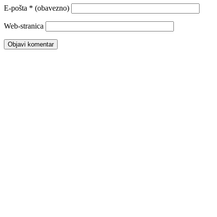
E-pošta
* (obavezno)
Web-stranica