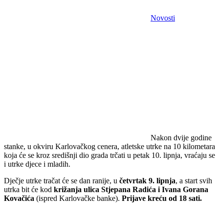
Novosti
Nakon dvije godine
stanke, u okviru Karlovačkog cenera, atletske utrke na 10 kilometara
koja će se kroz središnji dio grada trčati u petak 10. lipnja, vraćaju se
i utrke djece i mladih.
Dječje utrke tračat će se dan ranije, u
četvrtak 9. lipnja
, a start svih
utrka bit će kod
križanja ulica Stjepana Radića i Ivana Gorana
Kovačića
(ispred Karlovačke banke).
Prijave kreću od 18 sati.