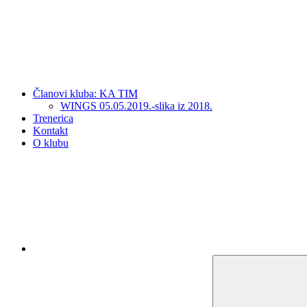
Članovi kluba: KA TIM
WINGS 05.05.2019.-slika iz 2018.
Trenerica
Kontakt
O klubu