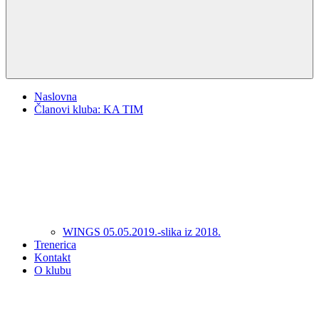
Naslovna
Članovi kluba: KA TIM
WINGS 05.05.2019.-slika iz 2018.
Trenerica
Kontakt
O klubu