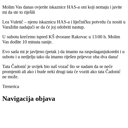
Molim Vas danas ovjerite iskaznice HAS-a oni koji nemaju i javite
mi da ste to riješili
Lea Vuletić – njenu iskaznicu HAS-a i liječničku potvrdu ću nositi u
Varaždin nadajući se da će joj odobriti nastup.
U subotu krećemo ispred KŠ dvorane Rakovac u 13:00 h. Molim
Vas dođite 10 minuta ranije.
Evo sada mi je javljeno (petak ) da imamo na raspolaganjukombi i u
subotu i u nedjelju tako da imamo riješen prijevoz oba dva dana!
Tata Čadonić je uvijek bio naš vozač što se nadam da se neće
promjeniti ali ako i bude neki drugi tata će voziti ako tata Čadonić
ne može.
Trenerica
Navigacija objava