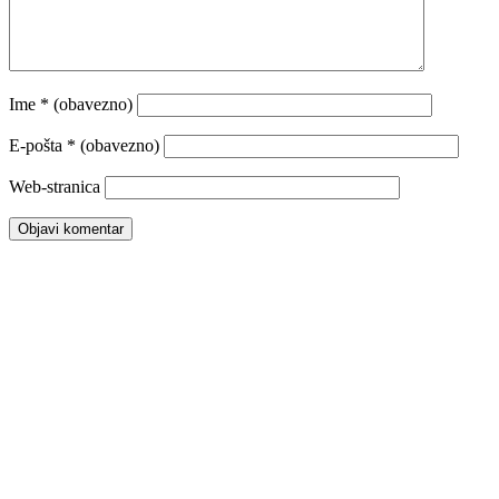
Ime
* (obavezno)
E-pošta
* (obavezno)
Web-stranica