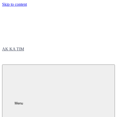
Skip to content
AK KA TIM
trčite sa nama
Menu