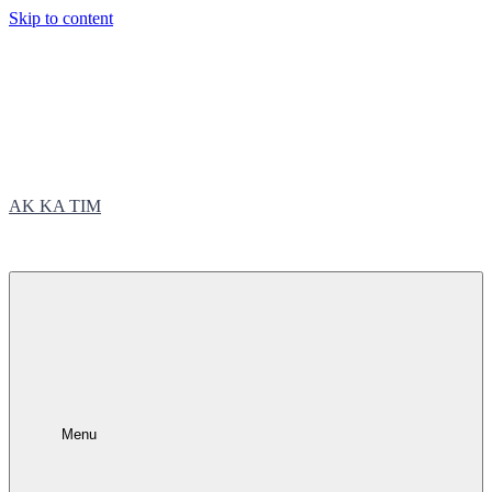
Skip to content
AK KA TIM
trčite sa nama
Menu