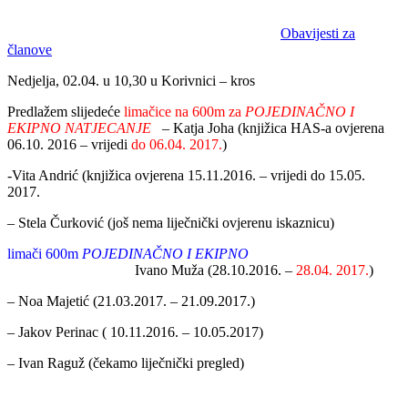
Obavijesti za
članove
Nedjelja, 02.04. u 10,30 u Korivnici – kros
Predlažem slijedeće
limačice na 600m za
POJEDINAČNO I
EKIPNO NATJECANJE
– Katja Joha (knjižica HAS-a ovjerena
06.10. 2016 – vrijedi
do 06.04. 2017.
)
-Vita Andrić (knjižica ovjerena 15.11.2016. – vrijedi do 15.05.
2017.
– Stela Čurković (još nema liječnički ovjerenu iskaznicu)
limači 600m
POJEDINAČNO I EKIPNO
Ivano Muža (28.10.2016. –
28.04. 2017.
)
– Noa Majetić (21.03.2017. – 21.09.2017.)
– Jakov Perinac ( 10.11.2016. – 10.05.2017)
– Ivan Raguž (čekamo liječnički pregled)