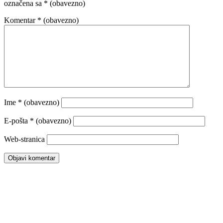
označena sa
* (obavezno)
Komentar
* (obavezno)
Ime
* (obavezno)
E-pošta
* (obavezno)
Web-stranica