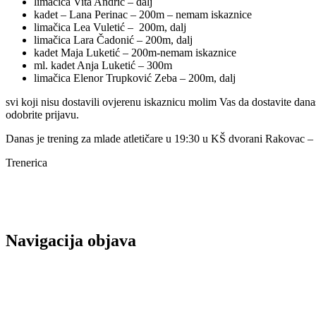
limačica Vita Andrić – dalj
kadet – Lana Perinac – 200m – nemam iskaznice
limačica Lea Vuletić – 200m, dalj
limačica Lara Čadonić – 200m, dalj
kadet Maja Luketić – 200m-nemam iskaznice
ml. kadet Anja Luketić – 300m
limačica Elenor Trupković Zeba – 200m, dalj
svi koji nisu dostavili ovjerenu iskaznicu molim Vas da dostavite dana
odobrite prijavu.
Danas je trening za mlade atletičare u 19:30 u KŠ dvorani Rakovac –
Trenerica
Navigacija objava