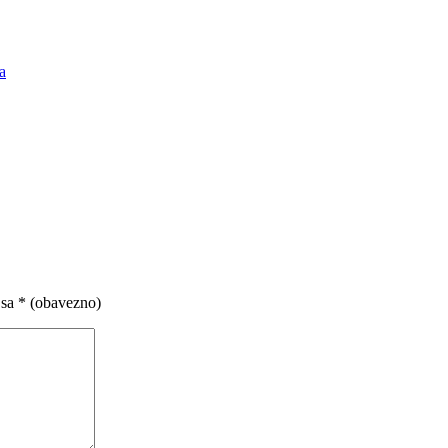
a
 sa
* (obavezno)