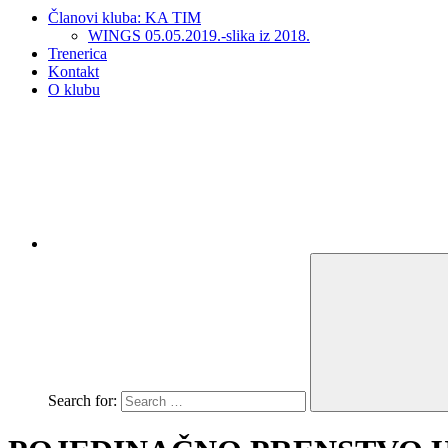
Članovi kluba: KA TIM
WINGS 05.05.2019.-slika iz 2018.
Trenerica
Kontakt
O klubu
Search for: