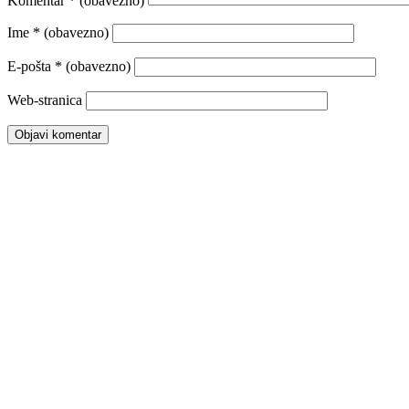
Komentar
* (obavezno)
Ime
* (obavezno)
E-pošta
* (obavezno)
Web-stranica