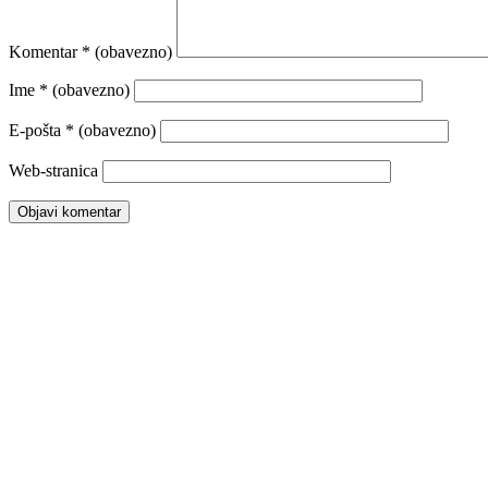
Komentar
* (obavezno)
Ime
* (obavezno)
E-pošta
* (obavezno)
Web-stranica