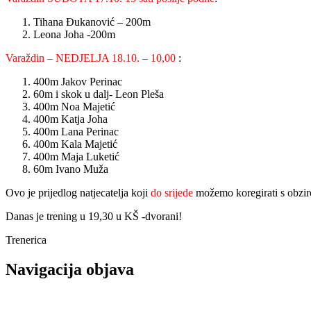
Tihana Đukanović – 200m
Leona Joha -200m
Varaždin – NEDJELJA 18.10. – 10,00
:
400m Jakov Perinac
60m i skok u dalj- Leon Pleša
400m Noa Majetić
400m Katja Joha
400m Lana Perinac
400m Kala Majetić
400m Maja Luketić
60m Ivano Muža
Ovo je prijedlog natjecatelja koji
do srijede
možemo koregirati s obzir
Danas je trening u 19,30 u KŠ -dvorani!
Trenerica
Navigacija objava