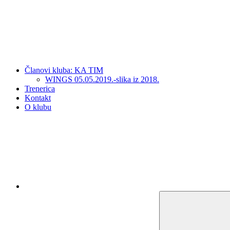
Članovi kluba: KA TIM
WINGS 05.05.2019.-slika iz 2018.
Trenerica
Kontakt
O klubu