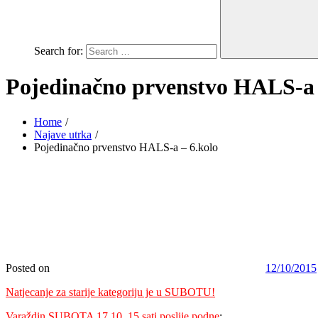
Search for:
Pojedinačno prvenstvo HALS-a 
Home
Najave utrka
Pojedinačno prvenstvo HALS-a – 6.kolo
Posted on
12/10/2015
Natjecanje za starije kategoriju je u SUBOTU!
Varaždin SUBOTA 17.10. 15 sati poslije podne
: