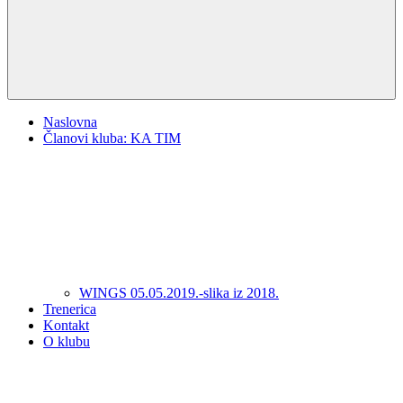
Naslovna
Članovi kluba: KA TIM
WINGS 05.05.2019.-slika iz 2018.
Trenerica
Kontakt
O klubu