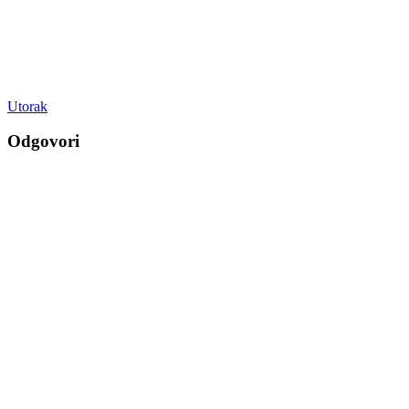
Utorak
Odgovori
Vaša adresa e-pošte neće biti objavljena.
Obavezna polja su
označena sa
* (obavezno)
Komentar
* (obavezno)
Ime
* (obavezno)
E-pošta
* (obavezno)