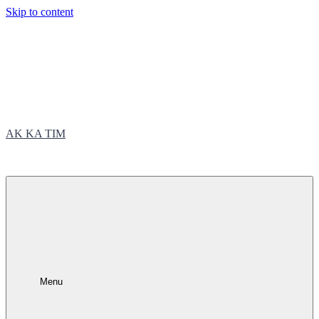
Skip to content
AK KA TIM
trčite sa nama
Menu